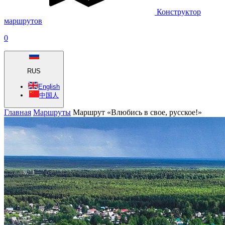
Конструктор
маршрутов
0
RUS
English
中国人
Главная
Маршруты
Маршрут «Влюбись в свое, русское!»