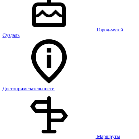
Город-музей
Суздаль
Достопримечательности
Маршруты