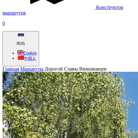
Конструктор
маршрутов
0
RUS
English
中国人
Главная
Маршруты
Дорогой Славы Вязниковцев