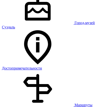
Город-музей
Суздаль
Достопримечательности
Маршруты