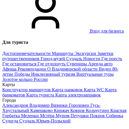
Вход для бизнеса
Для туриста
Достопримечательности
Маршруты
Экскурсии
Заметки
путешественников
Город-музей Суздаль
Новости
Где поесть
Где остановиться
Где отдохнуть
Сувениры
Аренда авто
Афиша
Рекомендации
О Владимирской области
Видео
80-
летие Победы
Инклюзивный туризм
Виртуальные туры
Золотое кольцо России
Карты
Конструктор маршрутов
Карта парковок
Карта WC
Карта
банкоматов
Карта туриста
Карта электрозаправок
Города
Александров
Владимир
Вязники
Гороховец
Гусь-
Хрустальный
Камешково
Киржач
Ковров
Кольчугино
Красная
Горбатка
Меленки
Мстёра
Муром
Петушки
Покров
Собинка
Судогда
Суздаль
Юрьев-Польский