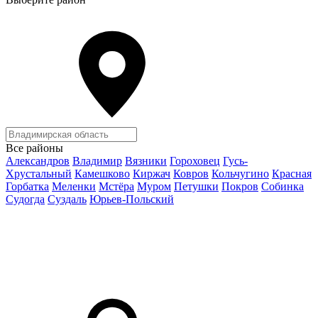
Все районы
Александров
Владимир
Вязники
Гороховец
Гусь-
Хрустальный
Камешково
Киржач
Ковров
Кольчугино
Красная
Горбатка
Меленки
Мстёра
Муром
Петушки
Покров
Собинка
Судогда
Суздаль
Юрьев-Польский