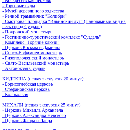
- Воскресенская церковь
- Торговые ряды
- Музей деревянного зодчества
- Речной трамвайчик "Колибри"
- Смотровая площадка "Ильинский луг" (Панорамный вид на
весь город Суздаль)
- Покровский монастырь
- Гостинично-туристический комплекс "Суздаль"
- Комплекс "Горячие ключи"
- Церковь Косьмы и Дамиана
- Спасо-Евфимиев монастырь
- Ризоположенский монастырь
- Свято-Васильевский монастырь
- Автовокзал Суздаль
КИДЕКША (пешая экскурсия 20 минут):
- Борисоглебская церковь
- Стефановская церковь
- Колокольня
МИХАЛИ (пешая экскурсия 25 минут):
- Церковь Михаила Архангела
- Церковь Александра Невского
- Церковь Флора и Лавра