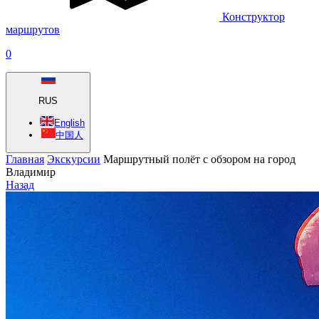
Конструктор
маршрутов
0
RUS
English
中国人
Главная
Экскурсии
Маршрутный полёт с обзором на город
Владимир
Назад