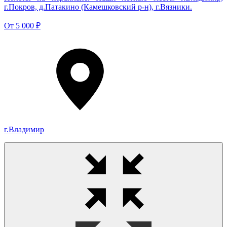
г.Покров, д.Патакино (Камешковский р-н), г.Вязники.
От
5 000 ₽
г.Владимир