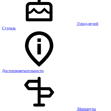
Город-музей
Суздаль
Достопримечательности
Маршруты