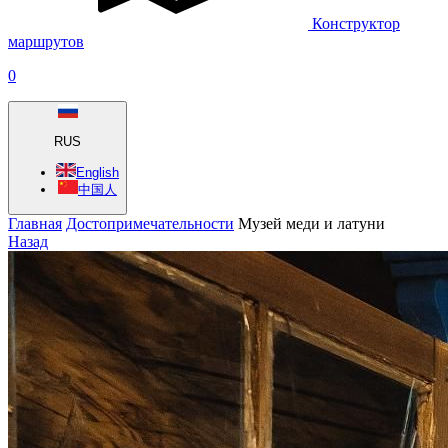
Конструктор
маршрутов
0
RUS
English
中国人
Главная
Достопримечательности
Музей меди и латуни
Назад