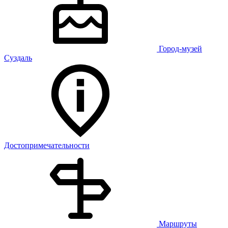
Город-музей
Суздаль
Достопримечательности
Маршруты