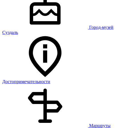
Город-музей
Суздаль
Достопримечательности
Маршруты