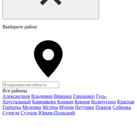
Выберите район
Все районы
Александров
Владимир
Вязники
Гороховец
Гусь-
Хрустальный
Камешково
Киржач
Ковров
Кольчугино
Красная
Горбатка
Меленки
Мстёра
Муром
Петушки
Покров
Собинка
Судогда
Суздаль
Юрьев-Польский