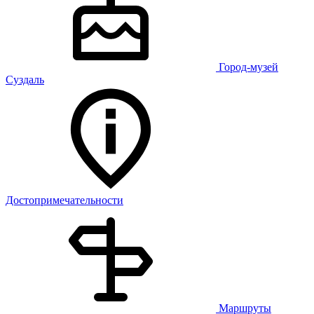
Город-музей
Суздаль
Достопримечательности
Маршруты