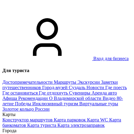
Вход для бизнеса
Для туриста
Достопримечательности
Маршруты
Экскурсии
Заметки
путешественников
Город-музей Суздаль
Новости
Где поесть
Где остановиться
Где отдохнуть
Сувениры
Аренда авто
Афиша
Рекомендации
О Владимирской области
Видео
80-
летие Победы
Инклюзивный туризм
Виртуальные туры
Золотое кольцо России
Карты
Конструктор маршрутов
Карта парковок
Карта WC
Карта
банкоматов
Карта туриста
Карта электрозаправок
Города