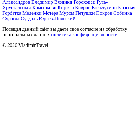
Александров
Владимир
Вязники
Гороховец
Гусь-
Хрустальный
Камешково
Киржач
Ковров
Кольчугино
Красная
Горбатка
Меленки
Мстёра
Муром
Петушки
Покров
Собинка
Судогда
Суздаль
Юрьев-Польский
Посещая данный сайт вы даете свое согласие на обработку
персональных данных
политика конфиденциальности
© 2026 VladimirTravel